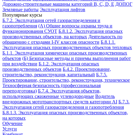
Дорожно-строительные машины категорий B, C, D, E
ДОПОГ
Земляные работы
Эксплуатация лифтов
Популярные курсы
Б.7.2. Эксплуатация сетей газораспределения и
газопотребления
(А) Общие вопросы охраны труда и
функционирования СУОТ
Б.8.1.2. Эксплуатация опасных
производственных объектов, на которых
Деятельность по
обращению с отходами I-IV классов опасности
Б.8.1.1.
Эксплуатация опасных производственных объектов тепловых
Б.1.1. Эксплуатация химически опасных производственных
объектов
(Б) Безопасные методы и приемы выполнения работ
при воздействии
Б.1.2. Эксплуатация опасных
производственных объектов
Б.4.2. Проектирование,
строительство, реконструкция, капитальный
Б.7.5.
Проектирование, строительство, реконструкция, техническое
Техносферная безопасность (профессиональная
переподготовка)
Б.7.4. Эксплуатация объектов,
использующих сжиженные углеводородные
Водитель
внедорожных мототранспортных средств категории АI
Б.7.3.
Эксплуатация сетей газораспределения и газопотребления
Б.8.1.3. Эксплуатация опасных производственных объектов,
на которых
Обучение
Услуги
Комбинат