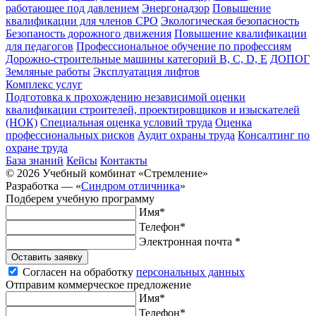
работающее под давлением
Энергонадзор
Повышение
квалификации для членов СРО
Экологическая безопасность
Безопаность дорожного движения
Повышение квалификации
для педагогов
Профессиональное обучение по профессиям
Дорожно-строительные машины категорий B, C, D, E
ДОПОГ
Земляные работы
Эксплуатация лифтов
Комплекс услуг
Подготовка к прохождению независимой оценки
квалификации строителей, проектировщиков и изыскателей
(НОК)
Специальная оценка условий труда
Оценка
профессиональных рисков
Аудит охраны труда
Консалтинг по
охране труда
База знаний
Кейсы
Контакты
© 2026 Учебный комбинат «Стремление»
Разработка —
«
Синдром отличника
»
Подберем учебную программу
Имя*
Телефон*
Электронная почта *
Оставить заявку
Согласен на обработку
персональных данных
Отправим коммерческое предложение
Имя*
Телефон*