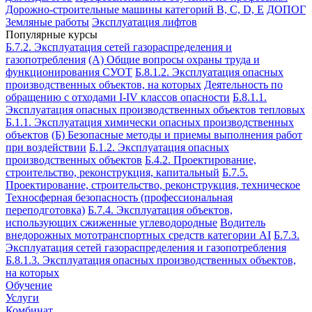
Дорожно-строительные машины категорий B, C, D, E
ДОПОГ
Земляные работы
Эксплуатация лифтов
Популярные курсы
Б.7.2. Эксплуатация сетей газораспределения и
газопотребления
(А) Общие вопросы охраны труда и
функционирования СУОТ
Б.8.1.2. Эксплуатация опасных
производственных объектов, на которых
Деятельность по
обращению с отходами I-IV классов опасности
Б.8.1.1.
Эксплуатация опасных производственных объектов тепловых
Б.1.1. Эксплуатация химически опасных производственных
объектов
(Б) Безопасные методы и приемы выполнения работ
при воздействии
Б.1.2. Эксплуатация опасных
производственных объектов
Б.4.2. Проектирование,
строительство, реконструкция, капитальный
Б.7.5.
Проектирование, строительство, реконструкция, техническое
Техносферная безопасность (профессиональная
переподготовка)
Б.7.4. Эксплуатация объектов,
использующих сжиженные углеводородные
Водитель
внедорожных мототранспортных средств категории АI
Б.7.3.
Эксплуатация сетей газораспределения и газопотребления
Б.8.1.3. Эксплуатация опасных производственных объектов,
на которых
Обучение
Услуги
Комбинат