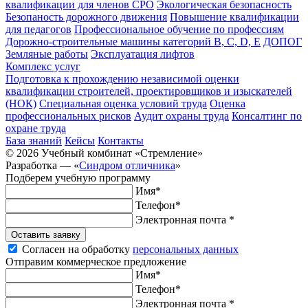
квалификации для членов СРО
Экологическая безопасность
Безопаность дорожного движения
Повышение квалификации
для педагогов
Профессиональное обучение по профессиям
Дорожно-строительные машины категорий B, C, D, E
ДОПОГ
Земляные работы
Эксплуатация лифтов
Комплекс услуг
Подготовка к прохождению независимой оценки
квалификации строителей, проектировщиков и изыскателей
(НОК)
Специальная оценка условий труда
Оценка
профессиональных рисков
Аудит охраны труда
Консалтинг по
охране труда
База знаний
Кейсы
Контакты
© 2026 Учебный комбинат «Стремление»
Разработка —
«
Синдром отличника
»
Подберем учебную программу
Имя*
Телефон*
Электронная почта *
Оставить заявку
Согласен на обработку
персональных данных
Отправим коммерческое предложение
Имя*
Телефон*
Электронная почта *