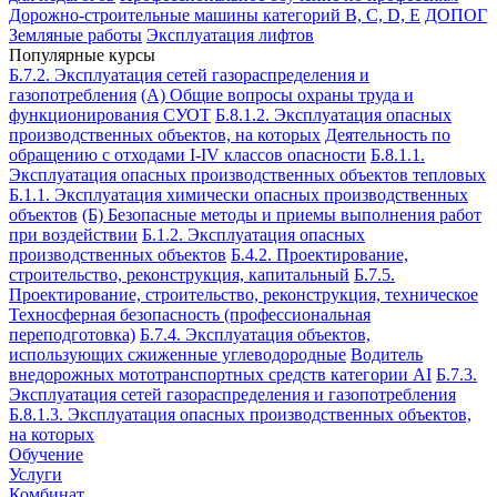
Дорожно-строительные машины категорий B, C, D, E
ДОПОГ
Земляные работы
Эксплуатация лифтов
Популярные курсы
Б.7.2. Эксплуатация сетей газораспределения и
газопотребления
(А) Общие вопросы охраны труда и
функционирования СУОТ
Б.8.1.2. Эксплуатация опасных
производственных объектов, на которых
Деятельность по
обращению с отходами I-IV классов опасности
Б.8.1.1.
Эксплуатация опасных производственных объектов тепловых
Б.1.1. Эксплуатация химически опасных производственных
объектов
(Б) Безопасные методы и приемы выполнения работ
при воздействии
Б.1.2. Эксплуатация опасных
производственных объектов
Б.4.2. Проектирование,
строительство, реконструкция, капитальный
Б.7.5.
Проектирование, строительство, реконструкция, техническое
Техносферная безопасность (профессиональная
переподготовка)
Б.7.4. Эксплуатация объектов,
использующих сжиженные углеводородные
Водитель
внедорожных мототранспортных средств категории АI
Б.7.3.
Эксплуатация сетей газораспределения и газопотребления
Б.8.1.3. Эксплуатация опасных производственных объектов,
на которых
Обучение
Услуги
Комбинат