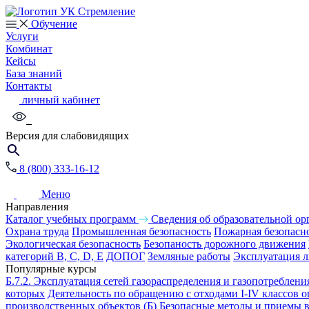
Обучение
Услуги
Комбинат
Кейсы
База знаний
Контакты
личный кабинет
Версия для слабовидящих
8 (800) 333-16-12
Меню
Направления
Каталог учебных программ
Сведения об образовательной ор
Охрана труда
Промышленная безопасность
Пожарная безопасн
Экологическая безопасность
Безопаность дорожного движения
категорий B, C, D, E
ДОПОГ
Земляные работы
Эксплуатация 
Популярные курсы
Б.7.2. Эксплуатация сетей газораспределения и газопотреблени
которых
Деятельность по обращению с отходами I-IV классов 
производственных объектов
(Б) Безопасные методы и приемы 