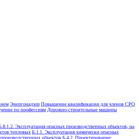
нием
Энергонадзор
Повышение квалификации для членов СРО
чение по профессиям
Дорожно-строительные машины
Б.8.1.2. Эксплуатация опасных производственных объектов, на
ектов тепловых
Б.1.1. Эксплуатация химически опасных
х производственных объектов
Б.4.2. Проектирование,