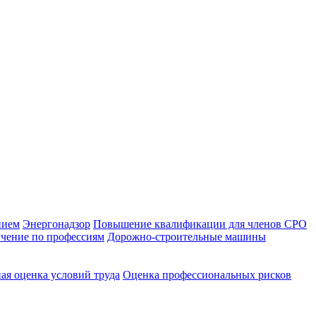
нием
Энергонадзор
Повышение квалификации для членов СРО
чение по профессиям
Дорожно-строительные машины
ая оценка условий труда
Оценка профессиональных рисков