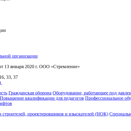
ции
льной организации
т 13 января 2020 г. ООО «Стремление»
16, 33, 37
м
ость
Гражданская оборона
Оборудование, работающее под давле
Повышение квалификации для педагогов
Профессиональное обу
лифтов
 строителей, проектировщиков и изыскателей (НОК)
Специальн