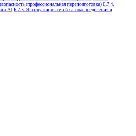
езопасность (профессиональная переподготовка)
Б.7.4.
рии АI
Б.7.3. Эксплуатация сетей газораспределения и