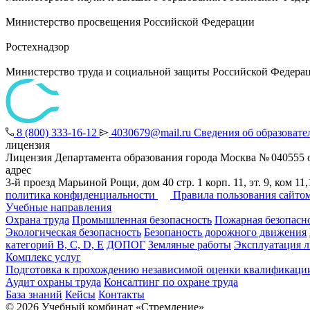
Министерство просвещения Российской Федерации
Ростехнадзор
Министерство труда и социальной защиты Российской Федера
8 (800) 333-16-12
4030679@mail.ru
Сведения об образовате
лицензия
Лицензия Департамента образования города Москва № 040555 о
адрес
3-й проезд Марьиной Рощи, дом 40 стр. 1 корп. 11, эт. 9, ком 11,
политика конфиденциальности
Правила пользования сайто
Учебные направления
Охрана труда
Промышленная безопасность
Пожарная безопасн
Экологическая безопасность
Безопаность дорожного движения
категорий B, C, D, E
ДОПОГ
Земляные работы
Эксплуатация 
Комплекс услуг
Подготовка к прохождению независимой оценки квалификации
Аудит охраны труда
Консалтинг по охране труда
База знаний
Кейсы
Контакты
© 2026 Учебный комбинат «Стремление»