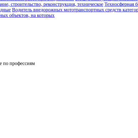
ание, строительство, реконструкция, техническое
Техносферная б
одные
Водитель внедорожных мототранспортных средств катего
ных объектов, на которых
е по профессиям