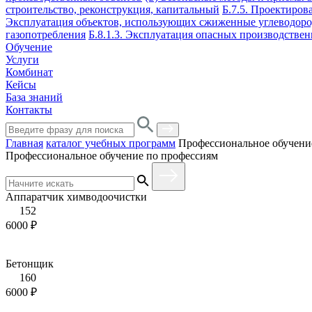
строительство, реконструкция, капитальный
Б.7.5. Проектиров
Эксплуатация объектов, использующих сжиженные углеводор
газопотребления
Б.8.1.3. Эксплуатация опасных производствен
Обучение
Услуги
Комбинат
Кейсы
База знаний
Контакты
Главная
каталог учебных программ
Профессиональное обучени
Профессиональное обучение по профессиям
Аппаратчик химводоочистки
152
6000 ₽
Бетонщик
160
6000 ₽