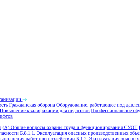
ганизации
ость
Гражданская оборона
Оборудование, работающее под давле
Повышение квалификации для педагогов
Профессиональное обу
лифтов
я
(А) Общие вопросы охраны труда и функционирования СУОТ
опасности
Б.8.1.1. Эксплуатация опасных производственных объ
выполнения работ при воздействии
Б.1.2. Эксплуатация опасны