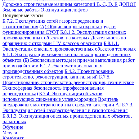
Дорожно-строительные машины категорий B, C, D, E
ДОПОГ
Земляные работы
Эксплуатация лифтов
Популярные курсы
Б.7.2. Эксплуатация сетей газораспределения и
газопотребления
(А) Общие вопросы охраны труда и
функционирования СУОТ
Б.8.1.2. Эксплуатация опасных
производственных объектов, на которых
Деятельность по
обращению с отходами I-IV классов опасности
Б.8.1.1.
Эксплуатация опасных производственных объектов тепловых
Б.1.1. Эксплуатация химически опасных производственных
объектов
(Б) Безопасные методы и приемы выполнения работ
при воздействии
Б.1.2. Эксплуатация опасных
производственных объектов
Б.4.2. Проектирование,
строительство, реконструкция, капитальный
Б.7.5.
Проектирование, строительство, реконструкция, техническое
Техносферная безопасность (профессиональная
переподготовка)
Б.7.4. Эксплуатация объектов,
использующих сжиженные углеводородные
Водитель
внедорожных мототранспортных средств категории АI
Б.7.3.
Эксплуатация сетей газораспределения и газопотребления
Б.8.1.3. Эксплуатация опасных производственных объектов,
на которых
Обучение
Услуги
Комбинат