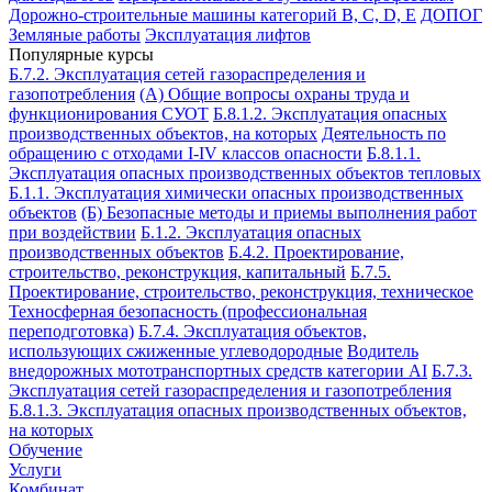
Дорожно-строительные машины категорий B, C, D, E
ДОПОГ
Земляные работы
Эксплуатация лифтов
Популярные курсы
Б.7.2. Эксплуатация сетей газораспределения и
газопотребления
(А) Общие вопросы охраны труда и
функционирования СУОТ
Б.8.1.2. Эксплуатация опасных
производственных объектов, на которых
Деятельность по
обращению с отходами I-IV классов опасности
Б.8.1.1.
Эксплуатация опасных производственных объектов тепловых
Б.1.1. Эксплуатация химически опасных производственных
объектов
(Б) Безопасные методы и приемы выполнения работ
при воздействии
Б.1.2. Эксплуатация опасных
производственных объектов
Б.4.2. Проектирование,
строительство, реконструкция, капитальный
Б.7.5.
Проектирование, строительство, реконструкция, техническое
Техносферная безопасность (профессиональная
переподготовка)
Б.7.4. Эксплуатация объектов,
использующих сжиженные углеводородные
Водитель
внедорожных мототранспортных средств категории АI
Б.7.3.
Эксплуатация сетей газораспределения и газопотребления
Б.8.1.3. Эксплуатация опасных производственных объектов,
на которых
Обучение
Услуги
Комбинат