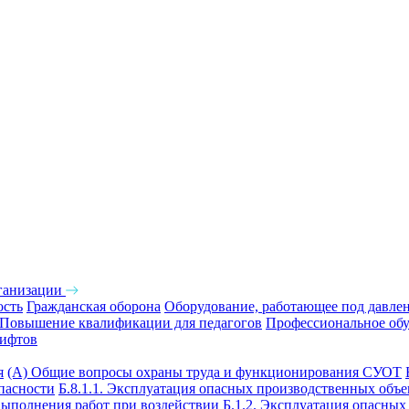
ганизации
ость
Гражданская оборона
Оборудование, работающее под давле
Повышение квалификации для педагогов
Профессиональное обу
лифтов
я
(А) Общие вопросы охраны труда и функционирования СУОТ
опасности
Б.8.1.1. Эксплуатация опасных производственных объ
выполнения работ при воздействии
Б.1.2. Эксплуатация опасны