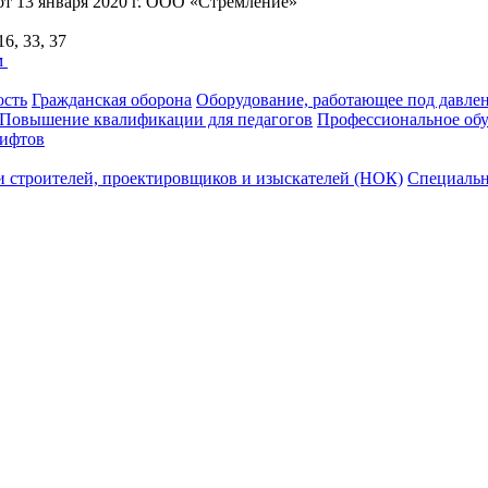
т 13 января 2020 г. ООО «Стремление»
16, 33, 37
м
ость
Гражданская оборона
Оборудование, работающее под давле
Повышение квалификации для педагогов
Профессиональное обу
лифтов
 строителей, проектировщиков и изыскателей (НОК)
Специальн