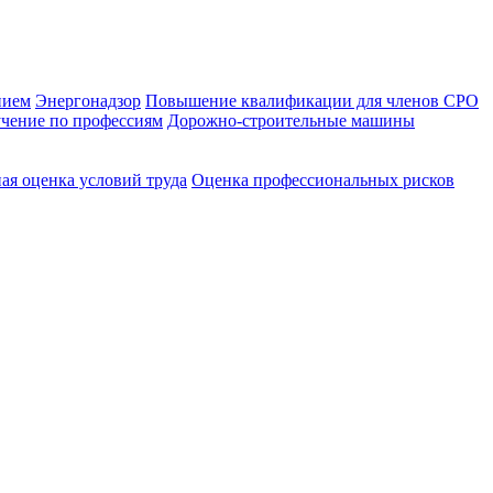
нием
Энергонадзор
Повышение квалификации для членов СРО
чение по профессиям
Дорожно-строительные машины
ая оценка условий труда
Оценка профессиональных рисков