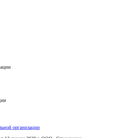
рации
ции
льной организации