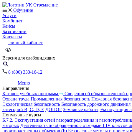
Обучение
Услуги
Комбинат
Кейсы
База знаний
Контакты
личный кабинет
Версия для слабовидящих
8 (800) 333-16-12
Меню
Направления
Каталог учебных программ
Сведения об образовательной ор
Охрана труда
Промышленная безопасность
Пожарная безопасн
Экологическая безопасность
Безопаность дорожного движения
категорий B, C, D, E
ДОПОГ
Земляные работы
Эксплуатация 
Популярные курсы
Б.7.2. Эксплуатация сетей газораспределения и газопотреблени
которых
Деятельность по обращению с отходами I-IV классов 
производственных объектов
(Б) Безопасные методы и приемы 