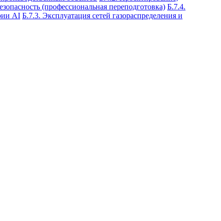
езопасность (профессиональная переподготовка)
Б.7.4.
рии АI
Б.7.3. Эксплуатация сетей газораспределения и