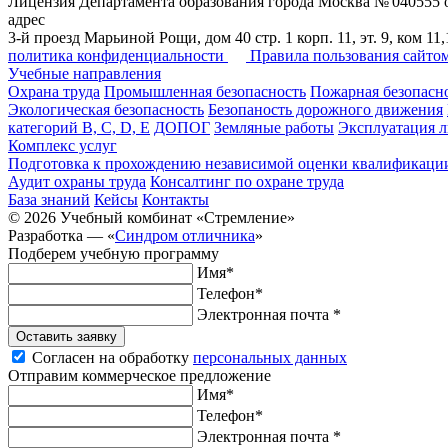
Лицензия Департамента образования города Москва № 040555 о
адрес
3-й проезд Марьиной Рощи, дом 40 стр. 1 корп. 11, эт. 9, ком 11,
политика конфиденциальности
Правила пользования сайто
Учебные направления
Охрана труда
Промышленная безопасность
Пожарная безопасн
Экологическая безопасность
Безопаность дорожного движения
категорий B, C, D, E
ДОПОГ
Земляные работы
Эксплуатация 
Комплекс услуг
Подготовка к прохождению независимой оценки квалификации
Аудит охраны труда
Консалтинг по охране труда
База знаний
Кейсы
Контакты
© 2026 Учебный комбинат «Стремление»
Разработка —
«
Синдром отличника
»
Подберем учебную программу
Имя*
Телефон*
Электронная почта *
Оставить заявку
Согласен на обработку
персональных данных
Отправим коммерческое предложение
Имя*
Телефон*
Электронная почта *