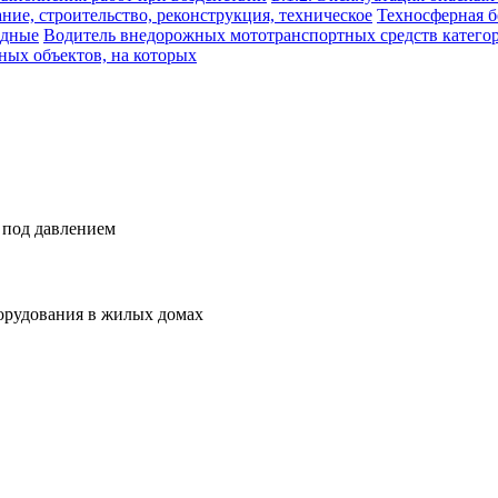
ание, строительство, реконструкция, техническое
Техносферная б
одные
Водитель внедорожных мототранспортных средств катего
ных объектов, на которых
 под давлением
орудования в жилых домах