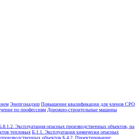
нием
Энергонадзор
Повышение квалификации для членов СРО
чение по профессиям
Дорожно-строительные машины
Б.8.1.2. Эксплуатация опасных производственных объектов, на
ектов тепловых
Б.1.1. Эксплуатация химически опасных
х производственных объектов
Б.4.2. Проектирование,