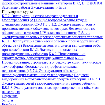
Дорожно-строительные машины категорий B, C, D, E
ДОПОГ
Земляные работы
Эксплуатация лифтов
Популярные курсы
Б.7.2. Эксплуатация сетей газораспределения и
газопотребления
(А) Общие вопросы охраны труда и
функционирования СУОТ
Б.8.1.2. Эксплуатация опасных
производственных объектов, на которых
Деятельность по
обращению с отходами I-IV классов опасности
Б.8.1.1.
Эксплуатация опасных производственных объектов тепловых
Б.1.1. Эксплуатация химически опасных производственных
объектов
(Б) Безопасные методы и приемы выполнения работ
при воздействии
Б.1.2. Эксплуатация опасных
производственных объектов
Б.4.2. Проектирование,
строительство, реконструкция, капитальный
Б.7.5.
Проектирование, строительство, реконструкция, техническое
Техносферная безопасность (профессиональная
переподготовка)
Б.7.4. Эксплуатация объектов,
использующих сжиженные углеводородные
Водитель
внедорожных мототранспортных средств категории АI
Б.7.3.
Эксплуатация сетей газораспределения и газопотребления
Б.8.1.3. Эксплуатация опасных производственных объектов,
на которых
Обучение
Услуги
Комбинат