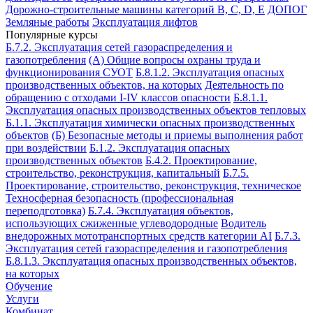
Дорожно-строительные машины категорий B, C, D, E
ДОПОГ
Земляные работы
Эксплуатация лифтов
Популярные курсы
Б.7.2. Эксплуатация сетей газораспределения и
газопотребления
(А) Общие вопросы охраны труда и
функционирования СУОТ
Б.8.1.2. Эксплуатация опасных
производственных объектов, на которых
Деятельность по
обращению с отходами I-IV классов опасности
Б.8.1.1.
Эксплуатация опасных производственных объектов тепловых
Б.1.1. Эксплуатация химически опасных производственных
объектов
(Б) Безопасные методы и приемы выполнения работ
при воздействии
Б.1.2. Эксплуатация опасных
производственных объектов
Б.4.2. Проектирование,
строительство, реконструкция, капитальный
Б.7.5.
Проектирование, строительство, реконструкция, техническое
Техносферная безопасность (профессиональная
переподготовка)
Б.7.4. Эксплуатация объектов,
использующих сжиженные углеводородные
Водитель
внедорожных мототранспортных средств категории АI
Б.7.3.
Эксплуатация сетей газораспределения и газопотребления
Б.8.1.3. Эксплуатация опасных производственных объектов,
на которых
Обучение
Услуги
Комбинат