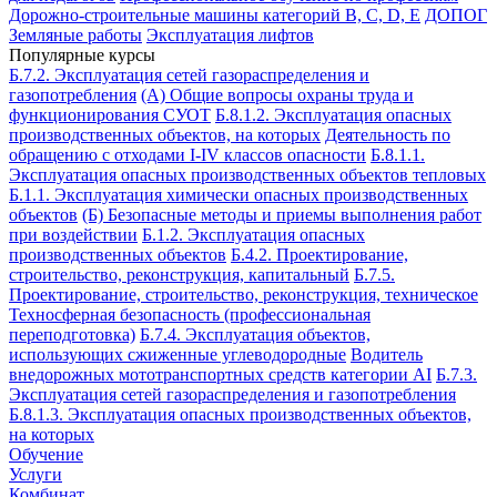
Дорожно-строительные машины категорий B, C, D, E
ДОПОГ
Земляные работы
Эксплуатация лифтов
Популярные курсы
Б.7.2. Эксплуатация сетей газораспределения и
газопотребления
(А) Общие вопросы охраны труда и
функционирования СУОТ
Б.8.1.2. Эксплуатация опасных
производственных объектов, на которых
Деятельность по
обращению с отходами I-IV классов опасности
Б.8.1.1.
Эксплуатация опасных производственных объектов тепловых
Б.1.1. Эксплуатация химически опасных производственных
объектов
(Б) Безопасные методы и приемы выполнения работ
при воздействии
Б.1.2. Эксплуатация опасных
производственных объектов
Б.4.2. Проектирование,
строительство, реконструкция, капитальный
Б.7.5.
Проектирование, строительство, реконструкция, техническое
Техносферная безопасность (профессиональная
переподготовка)
Б.7.4. Эксплуатация объектов,
использующих сжиженные углеводородные
Водитель
внедорожных мототранспортных средств категории АI
Б.7.3.
Эксплуатация сетей газораспределения и газопотребления
Б.8.1.3. Эксплуатация опасных производственных объектов,
на которых
Обучение
Услуги
Комбинат