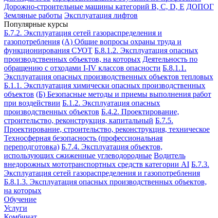
Дорожно-строительные машины категорий B, C, D, E
ДОПОГ
Земляные работы
Эксплуатация лифтов
Популярные курсы
Б.7.2. Эксплуатация сетей газораспределения и
газопотребления
(А) Общие вопросы охраны труда и
функционирования СУОТ
Б.8.1.2. Эксплуатация опасных
производственных объектов, на которых
Деятельность по
обращению с отходами I-IV классов опасности
Б.8.1.1.
Эксплуатация опасных производственных объектов тепловых
Б.1.1. Эксплуатация химически опасных производственных
объектов
(Б) Безопасные методы и приемы выполнения работ
при воздействии
Б.1.2. Эксплуатация опасных
производственных объектов
Б.4.2. Проектирование,
строительство, реконструкция, капитальный
Б.7.5.
Проектирование, строительство, реконструкция, техническое
Техносферная безопасность (профессиональная
переподготовка)
Б.7.4. Эксплуатация объектов,
использующих сжиженные углеводородные
Водитель
внедорожных мототранспортных средств категории АI
Б.7.3.
Эксплуатация сетей газораспределения и газопотребления
Б.8.1.3. Эксплуатация опасных производственных объектов,
на которых
Обучение
Услуги
Комбинат