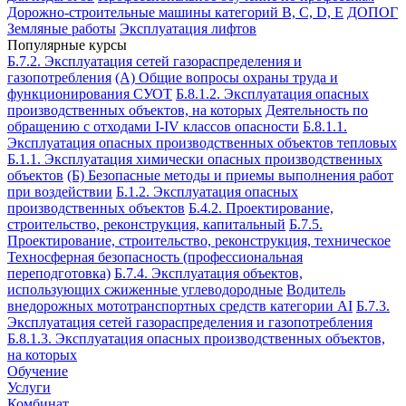
Дорожно-строительные машины категорий B, C, D, E
ДОПОГ
Земляные работы
Эксплуатация лифтов
Популярные курсы
Б.7.2. Эксплуатация сетей газораспределения и
газопотребления
(А) Общие вопросы охраны труда и
функционирования СУОТ
Б.8.1.2. Эксплуатация опасных
производственных объектов, на которых
Деятельность по
обращению с отходами I-IV классов опасности
Б.8.1.1.
Эксплуатация опасных производственных объектов тепловых
Б.1.1. Эксплуатация химически опасных производственных
объектов
(Б) Безопасные методы и приемы выполнения работ
при воздействии
Б.1.2. Эксплуатация опасных
производственных объектов
Б.4.2. Проектирование,
строительство, реконструкция, капитальный
Б.7.5.
Проектирование, строительство, реконструкция, техническое
Техносферная безопасность (профессиональная
переподготовка)
Б.7.4. Эксплуатация объектов,
использующих сжиженные углеводородные
Водитель
внедорожных мототранспортных средств категории АI
Б.7.3.
Эксплуатация сетей газораспределения и газопотребления
Б.8.1.3. Эксплуатация опасных производственных объектов,
на которых
Обучение
Услуги
Комбинат