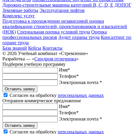
Дорожно-строительные машины категорий B, C, D, E
ДОПОГ
Земляные работы
Эксплуатация лифтов
Комплекс услуг
Подготовка к прохождению независимой оценки
квалификации строителей, проектировщиков и изыскателей
(НОК)
Специальная оценка условий труда
Оценка
профессиональных рисков
Аудит охраны труда
Консалтинг по
охране труда
База знаний
Кейсы
Контакты
© 2026 Учебный комбинат «Стремление»
Разработка —
«
Синдром отличника
»
Подберем учебную программу
Имя*
Телефон*
Электронная почта *
Оставить заявку
Согласен на обработку
персональных данных
Отправим коммерческое предложение
Имя*
Телефон*
Электронная почта *
Оставить заявку
Согласен на обработку
персональных данных