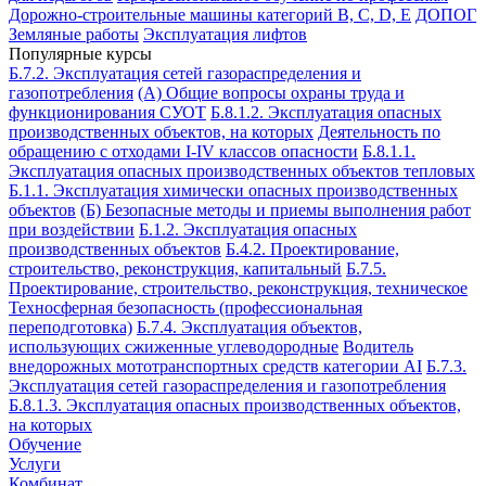
Дорожно-строительные машины категорий B, C, D, E
ДОПОГ
Земляные работы
Эксплуатация лифтов
Популярные курсы
Б.7.2. Эксплуатация сетей газораспределения и
газопотребления
(А) Общие вопросы охраны труда и
функционирования СУОТ
Б.8.1.2. Эксплуатация опасных
производственных объектов, на которых
Деятельность по
обращению с отходами I-IV классов опасности
Б.8.1.1.
Эксплуатация опасных производственных объектов тепловых
Б.1.1. Эксплуатация химически опасных производственных
объектов
(Б) Безопасные методы и приемы выполнения работ
при воздействии
Б.1.2. Эксплуатация опасных
производственных объектов
Б.4.2. Проектирование,
строительство, реконструкция, капитальный
Б.7.5.
Проектирование, строительство, реконструкция, техническое
Техносферная безопасность (профессиональная
переподготовка)
Б.7.4. Эксплуатация объектов,
использующих сжиженные углеводородные
Водитель
внедорожных мототранспортных средств категории АI
Б.7.3.
Эксплуатация сетей газораспределения и газопотребления
Б.8.1.3. Эксплуатация опасных производственных объектов,
на которых
Обучение
Услуги
Комбинат