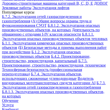
Дорожно-строительные машины категорий B, C, D, E
ДОПОГ
Земляные работы
Эксплуатация лифтов
Популярные курсы
Б.7.2. Эксплуатация сетей газораспределения и
газопотребления
(А) Общие вопросы охраны труда и
функционирования СУОТ
Б.8.1.2. Эксплуатация опасных
производственных объектов, на которых
Деятельность по
обращению с отходами I-IV классов опасности
Б.8.1.1.
Эксплуатация опасных производственных объектов тепловых
Б.1.1. Эксплуатация химически опасных производственных
объектов
(Б) Безопасные методы и приемы выполнения работ
при воздействии
Б.1.2. Эксплуатация опасных
производственных объектов
Б.4.2. Проектирование,
строительство, реконструкция, капитальный
Б.7.5.
Проектирование, строительство, реконструкция, техническое
Техносферная безопасность (профессиональная
переподготовка)
Б.7.4. Эксплуатация объектов,
использующих сжиженные углеводородные
Водитель
внедорожных мототранспортных средств категории АI
Б.7.3.
Эксплуатация сетей газораспределения и газопотребления
Б.8.1.3. Эксплуатация опасных производственных объектов,
на которых
Обучение
Услуги
Комбинат